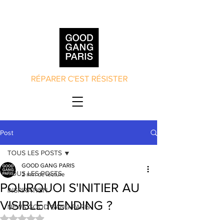
RÉPARER C'EST RÉSISTER
Post
TOUS LES POSTS
GOOD GANG PARIS
TOUS LES POSTS
2 min de lecture
POURQUOI S'INITIER AU
INSPIRATION
VISIBLE MENDING ?
NEWS GOOD GANG PARIS
Noté NaN étoiles sur 5.