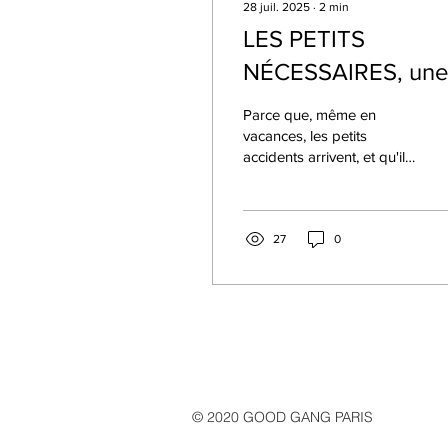
28 juil. 2025
∙
2
min
LES PETITS
NÉCESSAIRES, une
collection
Parce que, même en
vacances, les petits
accidents arrivent, et qu'il
n’y a pas toujours une
mercerie dans les
parages, c'est plus sûr
d'avoir sous la main de
27
0
quoi faire une réparation
en urgence !
© 2020 GOOD GANG PARIS