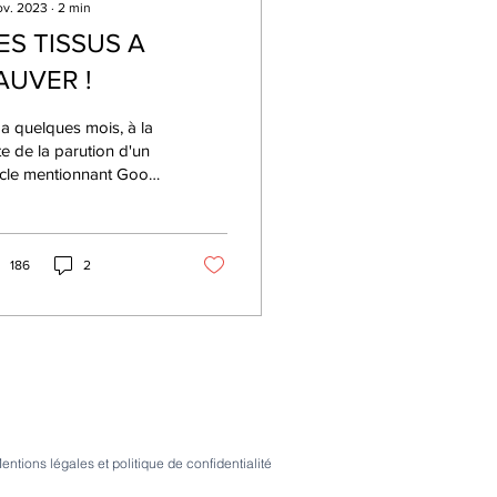
ov. 2023
∙
2
min
ES TISSUS A
AUVER !
y a quelques mois, à la
te de la parution d'un
icle mentionnant Good
ng Paris dans Le
de, qui parlait de
aration et de...
186
2
entions légales et politique de confidentialité