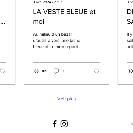
3 oct. 2024
∙
2
min
9 n
LA VESTE BLEUE et
D
moi
S
Au milieu d’un bazar
Il 
d’outils divers, une tache
sui
bleue attire mon regard.
art
Esseulée, posée là
Ga
comme par inadvertance,
mon
c’est une veste de trava
rép
105
0
Voir plus
M