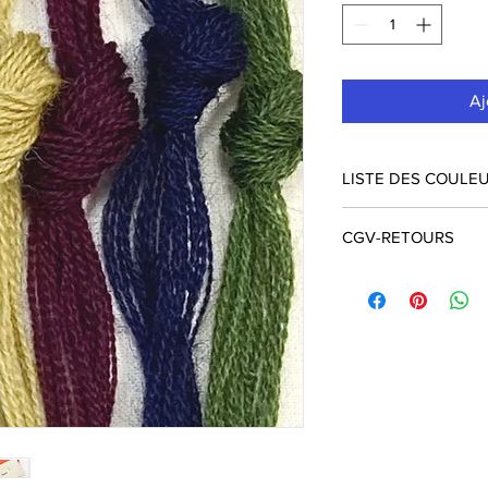
Aj
LISTE DES COULEU
CORAIL
CGV-RETOURS
BLEU DE NÎMES
LICHEN
conditions général
PRUNE
NUIT
MOUSSE