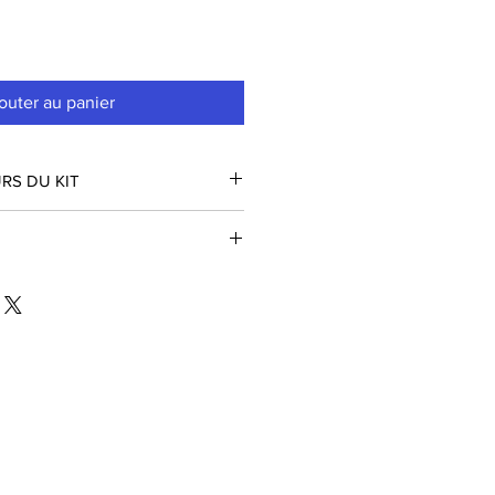
outer au panier
RS DU KIT
es GOOD GANG PARIS