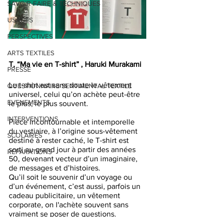
SAVOIR-FAIRE & TECHNIQUES
USAGES
PERSPECTIVES
ARTS TEXTILES
T, “Ma vie en T-shirt” , Haruki Murakami
PRESSE
Le t-shirt est sans doute le vêtement 
QUESTIONNAIRE SENTIMENTAL TEXTILE
universel, celui qu’on achète peut-être 
EVENEMENTS
le plus, le plus souvent.
INTERVENTIONS
Pièce incontournable et intemporelle 
du vestiaire, à l’origine sous-vêtement 
SCOLAIRES
destiné à rester caché, le T-shirt est 
sorti au grand jour à partir des années 
REPARATIONS
50, devenant vecteur d’un imaginaire, 
de messages et d’histoires.
Qu’il soit le souvenir d’un voyage ou 
d’un événement, c’est aussi, parfois un 
cadeau publicitaire, un vêtement 
corporate, on l'achète souvent sans 
vraiment se poser de questions.