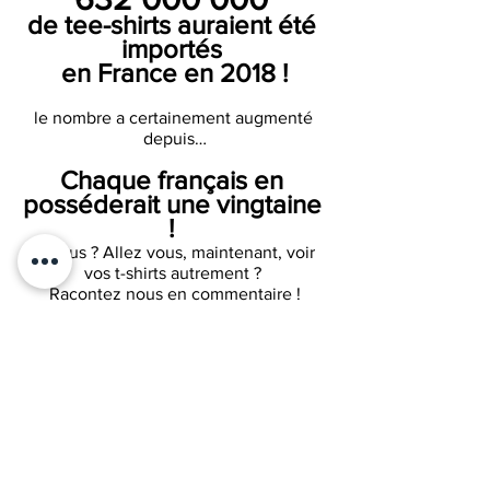
de tee-shirts auraient été 
importés 
en France en 2018 !
le nombre a certainement augmenté 
depuis…
Chaque français en 
posséderait une vingtaine 
! 
Et vous ? Allez vous, maintenant, voir 
vos t-shirts autrement ? 
Racontez nous en commentaire !
* Source Fake or not Fashion / C. 
Dauriac Tana éd. 
** Le coton biologique nécessite moins, 
voire pas, d'irrigation
** 
Pensez à signer la campagne 