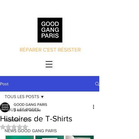
RÉPARER C'EST RÉSISTER
Post
TOUS LES POSTS
GOOD GANG PARIS
TOUS LES POSTS
2 min de lecture
Histoires de T-Shirts
INSPIRATION
Noté NaN étoiles sur 5.
NEWS GOOD GANG PARIS