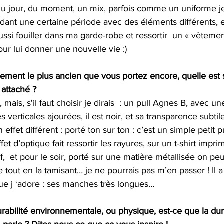
du jour, du moment, un mix, parfois comme un uniforme je
ant une certaine période avec des éléments différents, e
si fouiller dans ma garde-robe et ressortir  un « vêtement
our lui donner une nouvelle vie :) 
ement le plus ancien que vous portez encore, quelle est s
 attaché ?
, mais, s'il faut choisir je dirais  : un pull Agnes B, avec un
s verticales ajourées, il est noir, et sa transparence subt
 effet différent : porté ton sur ton : c’est un simple petit p
l’effet d’optique fait ressortir les rayures, sur un t-shirt impr
,  et pour le soir, porté sur une matière métallisée on peu
ce tout en la tamisant… je ne pourrais pas m’en passer ! Il
que j ‘adore : ses manches très longues… 
abilité environnementale, ou physique, est-ce que la dura