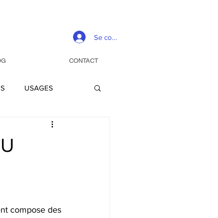
Se connecter
OG
CONTACT
ES
USAGES
EVENEMENTS
DU
ent compose des 