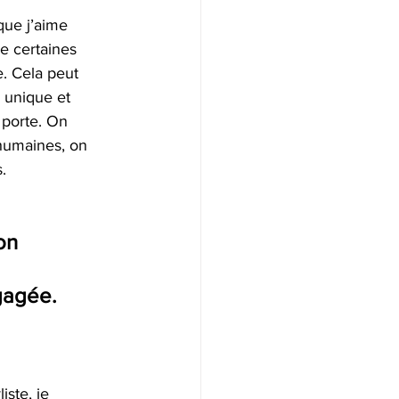
que j’aime 
e certaines 
e. Cela peut 
 unique et 
 porte. On 
humaines, on 
.
on 
gagée.
iste, je 