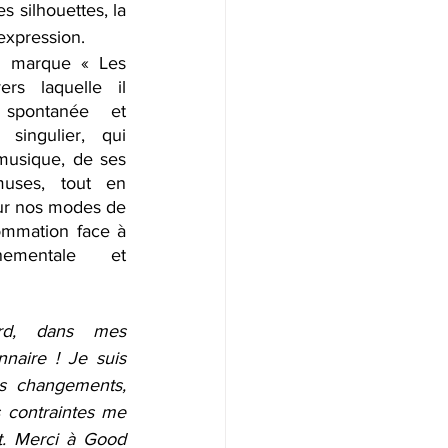
s silhouettes, la 
xpression.
a marque « Les 
rs laquelle il 
 spontanée et 
 singulier, qui 
 musique, de ses 
uses, tout en 
ur nos modes de 
mmation face à 
ementale et 
rd, dans mes 
naire ! Je suis 
es changements, 
s contraintes me 
. Merci à Good 