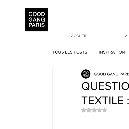
ACCUEIL
A
TOUS LES POSTS
INSPIRATION
GOOD GANG PARI
PERSPECTIVES
ARTS TEXT
QUESTIO
TEXTILE 
INTERVENTIONS
SCOLAIR
Noté NaN étoiles su