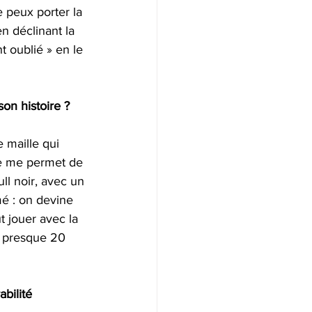
 peux porter la 
n déclinant la 
 oublié » en le 
on histoire ? 
e maille qui 
ile me permet de 
ull noir, avec un 
imé : on devine 
t jouer avec la 
 a presque 20 
bilité 