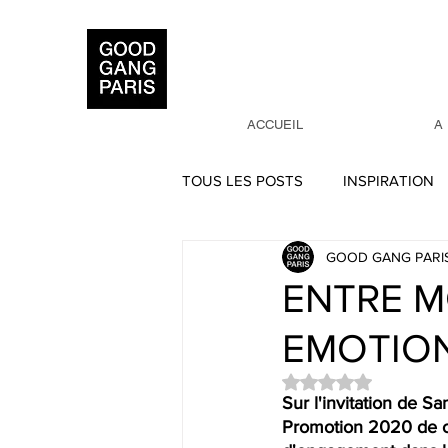
ACCUEIL
A
TOUS LES POSTS
INSPIRATION
GOOD GANG PARI
PERSPECTIVES
ARTS TEXT
ENTRE M
EMOTIONS
INTERVENTIONS
SCOLAIR
Noté NaN étoiles su
Sur l'invitation de S
Promotion 2020 de cet