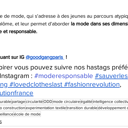
e de mode, qui s'adresse à des jeunes au parcours atypiqu
plôme, et leur permet d'aborder 
la mode dans ses dimens
te et responsable.
uant sur IG
@goodgangparis
 !
pirer vous pouvez suivre nos hastags préfé
Instagram :
#moderesponsable 
#sauverles
ing
 #lovedclotheslast
 #fashionrevolution
,
utionfrance
urable
partage
circularité
ODD
mode circulaire
égalité
intelligence collecti
o construction
experimentation textile
transition durable
développement de
eillance
école de mode
S