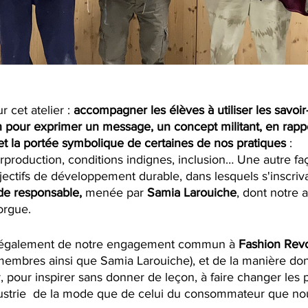
 cet atelier : 
accompagner les élèves à utiliser les savoir-f
n pour exprimer un message, un concept militant, en rappo
et la portée symbolique de certaines de nos pratiques
 : 
production, conditions indignes, inclusion… Une autre fa
bjectifs de développement durable, dans lesquels s'inscrivai
de responsable, 
menée par 
Samia Larouiche
, dont notre a
'orgue.
r également de notre engagement commun à 
Fashion Revo
mbres ainsi que Samia Larouiche), et de la manière dont
r, pour inspirer sans donner de leçon, à faire changer les 
dustrie  de la mode que de celui du consommateur que n