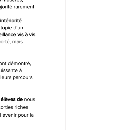
ajorité rarement 
ntériorité 
utopie d’un 
llance vis à vis 
orté, mais 
 ont démontré, 
uissante à 
 leurs parcours 
élèves de 
nous 
rties riches 
 avenir pour la 