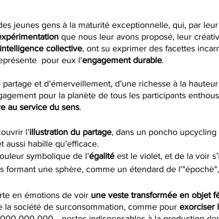
s jeunes gens à la maturité exceptionnelle, qui, par leur
expérimentation
 que nous leur avons proposé, leur créativi
intelligence collective
, ont su exprimer des facettes incar
eprésente  pour eux l'
engagement durable
.
partage et d’émerveillement, d’une richesse à la hauteur 
gagement pour la planète de tous les participants enthous
ive au service du sens
.
uvrir l’
illustration du partage
, dans un poncho upcycling 
 aussi habille qu’efficace. 
ouleur symbolique de l’
égalité
 est le violet, et de la voir 
s formant une sphère, comme un étendard de l'"épochè",
rte en émotions de voir 
une veste transformée en objet f
de la société de surconsommation, comme pour 
exorciser 
000 000 000... gestes indispensables à la production des