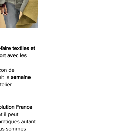
aire textiles et 
rt avec les 
çon de 
t la 
semaine 
telier 
lution France 
 il peut 
pratiques autant 
ous sommes 