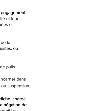
 
engagement 
té et leur 
nées et 
de la 
iastes, ou 
de pulls 
s’incarner dans 
 ou suspension 
étiche
, chargé 
la négation de 
 matières, 