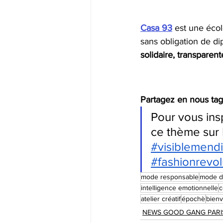
Casa 93
est une écol
sans obligation de di
solidaire, transparen
Partagez en nous tag
Pour vous ins
ce thème sur 
#visiblemend
#fashionrevol
mode responsable
mode d
intelligence emotionnelle
c
atelier créatif
épochè
bienv
NEWS GOOD GANG PARI