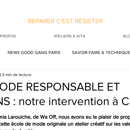
RÉPARER C'EST RÉSISTER
 PROPOS
ATELIERS & KITS
BL
NEWS GOOD GANG PARIS
SAVOIR-FAIRE & TECHNIQU
S
3 min de lecture
ILES
PRESSE
QUESTIONNAIRE SENTIMENTAL TEXTILE
ODE RESPONSABLE ET
 : notre intervention à 
ES
REPARATIONS
r 5.
amia Larouiche, de Wa Off, nous avons eu le plaisir de prop
te école de mode originale un atelier créatif sur les val