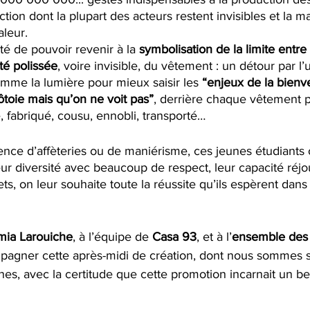
tion dont la plupart des acteurs restent invisibles et la m
aleur.
té de pouvoir revenir à la 
symbolisation de la limite entre i
ité polissée
, voire invisible, du vêtement : un détour par l’
mme la lumière pour mieux saisir les 
“enjeux de la bienvei
toie mais qu’on ne voit pas”
, derrière chaque vêtement p
é, fabriqué, cousu, ennobli, transporté…
ence d’affèteries ou de maniérisme, ces jeunes étudiants
ur diversité avec beaucoup de respect, leur capacité réjo
ts, on leur souhaite toute la réussite qu’ils espèrent dans
mia Larouiche
, à l’équipe de 
Casa 93
, et à l’
ensemble des 
pagner cette après-midi de création, dont nous sommes so
s, avec la certitude que cette promotion incarnait un bel